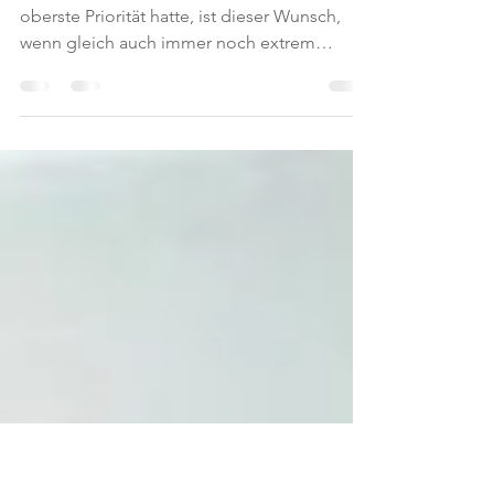
Jahresbericht ZAHRA Zentrum
in Syrien
Während die Ärztin im Kriegsjahr 2024 noch
oberste Priorität hatte, ist dieser Wunsch,
wenn gleich auch immer noch extrem
gefragt, fast um die Hälfte eingeknickt zu
Gunsten anderer Berufe. Die Lehrerin konnte
hingegen etwas zu legen, dies vielleicht
auch, weil jetzt während dem Aufbau und
natürlich auch danach die Schulen und die
Bildung eine zentrale Rolle spielen werden
und die Anstellungsbedingungen sicherlich
bald besser werden, als wie noch während
den Kriegsjahren.