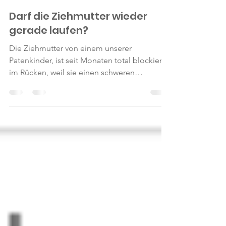
Kinderhilfswerk NOAH
11. Nov. 2025
2 Min. Lesezeit
Darf die Ziehmutter wieder
gerade laufen?
Die Ziehmutter von einem unserer
Patenkinder, ist seit Monaten total blockiert
im Rücken, weil sie einen schweren
Bandscheibenvorfall hat, welcher dringendst
operativ behoben werden sollte.