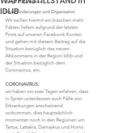
WAFFENSTILLSTAND in
übrige Hilfsprojekte
IDLIB
News, Änderungen und Organisation
Wir wollen hiermit ein bisschen mehr 
Fakten liefern aufgrund der letzten 
Posts auf unseren Facebook Konten 
und gehen mit diesem Beitrag auf die 
Situation bezüglich des neuen 
Abkommens in der Region Idlib und 
der Situation bezüglich dem 
Coronavirus, ein.
CORONAVIRUS:
wir haben vor zwei Tagen erfahren, dass 
in Syrien unterdessen auch Fälle von 
Erkrankungen anscheinend 
vorkommen, dies hauptsächlich 
momentan noch in den Regionen um 
Tartus, Lattakia, Damaskus und Homs 