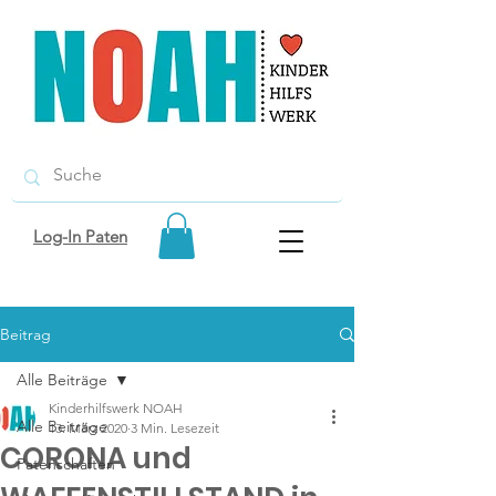
Log-In Paten
Beitrag
Alle Beiträge
Kinderhilfswerk NOAH
Alle Beiträge
13. März 2020
3 Min. Lesezeit
CORONA und
Patenschaften