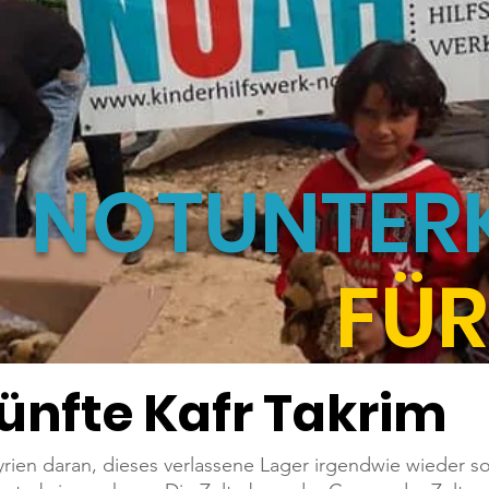
NOTUNTER
FÜR
ünfte Kafr Takrim
yrien daran, dieses verlassene Lager irgendwie wieder s