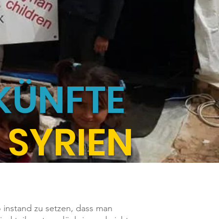
KÜNFTE
 SYRIEN
o instand zu setzen, dass man