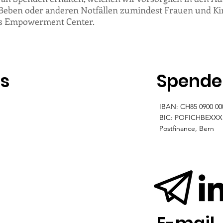
 Beben oder anderen Notfällen zumindest Frauen und Ki
t es Empowerment Center.
ns
Spende
Datenschutz
IBAN: CH85 0900 00
BIC: POFICHBEXXX
Postfinance, Bern