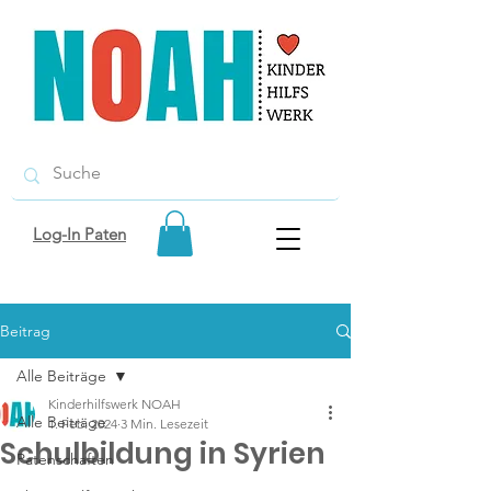
Log-In Paten
Beitrag
Alle Beiträge
Kinderhilfswerk NOAH
Alle Beiträge
1. Feb. 2024
3 Min. Lesezeit
Schulbildung in Syrien
Patenschaften