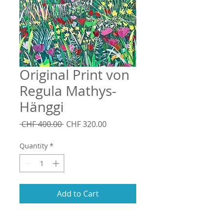
Original Print von
Regula Mathys-
Hänggi
Regular
Sale
 CHF 400.00 
CHF 320.00
Price
Price
Quantity
*
Add to Cart