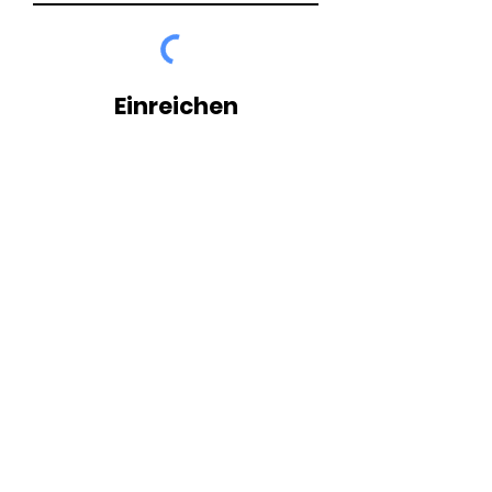
Einreichen
Spendenkonto
IBAN: CH85
0900 0000 8932 8228 6
BIC: POFICHBEXXX
Postfinance, Bern
E-mail
info@kinderhilfswerk-noah.org