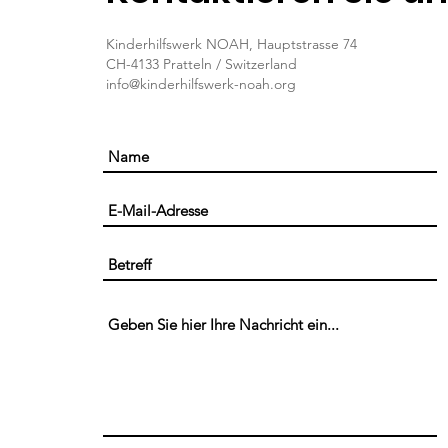
Kinderhilfswerk NOAH, Hauptstrasse 74
CH-4133 Pratteln / Switzerland
info@kinderhilfswerk-noah.org