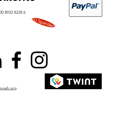
00 8932 8228 6
EU Spenden
-noah.org